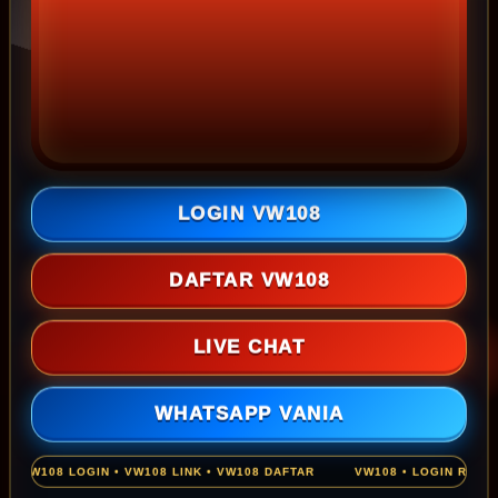
LOGIN VW108
DAFTAR VW108
LIVE CHAT
WHATSAPP VANIA
 • VW108 LOGIN • VW108 LINK • VW108 DAFTAR
VW108 • LOGIN RESMI 