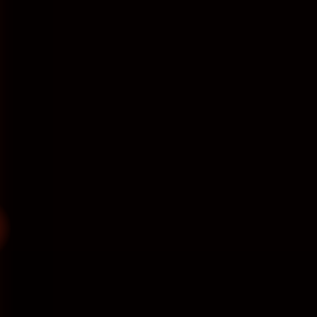
• DAFTAR RESMI • LIVE CHAT • PORTAL LOGIN